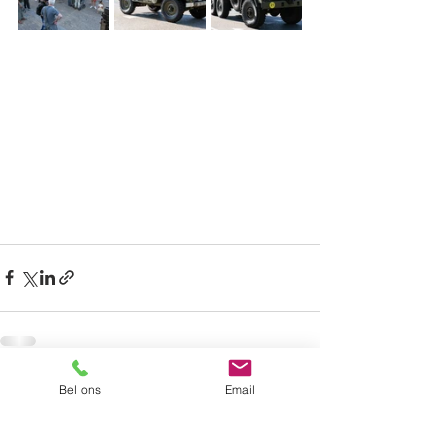
Bel ons
Email
Recente blogposts
Alles weergeven