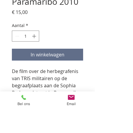
Paramaribo 2010
Prijs
€ 15,00
Aantal
*
In winkelwagen
De film over de herbegrafenis
van TRIS militairen op de
begraafplaats aan de Sophia
Redmondstraat in Paramaribo
op 9 november 2010 met
Bel ons
Email
Stichting TRIS Kontakten.
Verzending