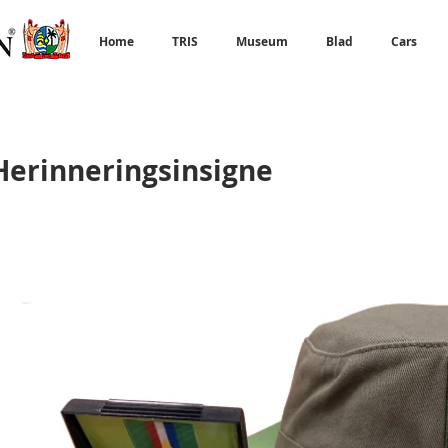
Home
TRIS
Museum
Blad
Cars
Herinneringsinsigne